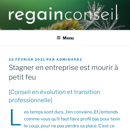
Aller
au
contenu
principal
REGAIN CONSEIL
Ensemble faisons émerger le meilleur de vos talents
Menu
PUBLIÉ
25 FÉVRIER 2021
PAR
ADMIN4982
LE
Stagner en entreprise est mourir à
petit feu
[Conseil en évolution et transition
professionnelle]
L
es temps sont durs. J’en conviens. Et j’entends
comme vous qu’il faut faire profil bas pour tenir
le coup, pour ne pas perdre sa place. C’est ce