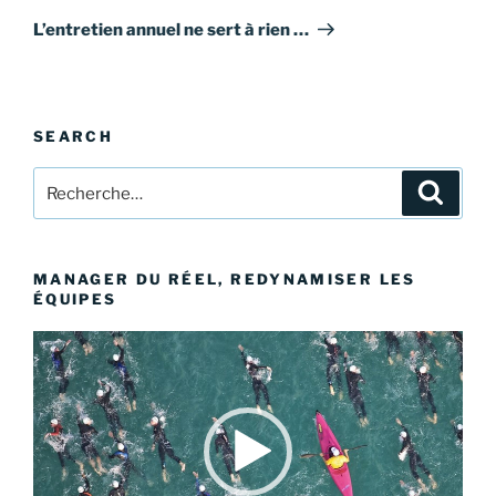
l’article
suivant
L’entretien annuel ne sert à rien …
SEARCH
Recherche
Recher
pour
:
MANAGER DU RÉEL, REDYNAMISER LES
ÉQUIPES
Lecteur
vidéo