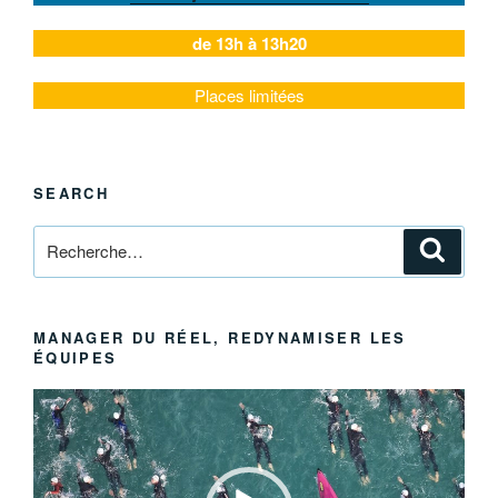
de 13h à 13h20
Places limitées
SEARCH
Recherche
Reche
pour
:
MANAGER DU RÉEL, REDYNAMISER LES
ÉQUIPES
Lecteur
vidéo