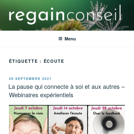
Aller
au
contenu
principal
REGAIN CONSEIL
Ensemble faisons émerger le meilleur de vos talents
Menu
ÉTIQUETTE :
ÉCOUTE
PUBLIÉ
28 SEPTEMBRE 2021
LE
La pause qui connecte à soi et aux autres –
Webinaires expérientiels