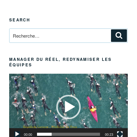
SEARCH
Recherche
Reche
pour
:
MANAGER DU RÉEL, REDYNAMISER LES
ÉQUIPES
Lecteur
vidéo
00:00
00:23