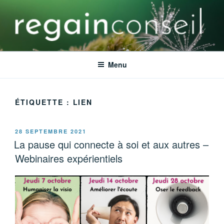
Aller
au
contenu
principal
REGAIN CONSEIL
Ensemble faisons émerger le meilleur de vos talents
Menu
ÉTIQUETTE :
LIEN
PUBLIÉ
28 SEPTEMBRE 2021
LE
La pause qui connecte à soi et aux autres –
Webinaires expérientiels